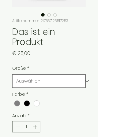
Artikelnummer: 217537123517253
Das ist ein
Produkt
Preis
€ 25,00
Größe
*
Farbe
*
Anzahl
*