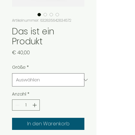
Artikelnummer: 632835642834572
Das ist ein
Produkt
Preis
€ 40,00
Größe
*
Anzahl
*
In den Warenkorb